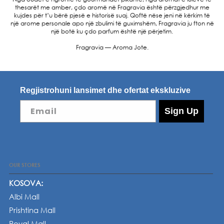
thesarët me amber, çdo aromë në Fragravia është përzgjedhur me
kujdes për t’u bërë pjesë e historisë suaj. Qoftë nëse jeni në kërkim të
një arome personale apo një zbulimi të guximshëm, Fragravia ju fton në
një botë ku çdo parfum është një përjetim.
Fragravia — Aroma Jote.
Regjistrohuni lansimet dhe ofertat ekskluzive
Email
Sign Up
OUR STORES
KOSOVA:
Albi Mall
Prishtina Mall
Royal Mall