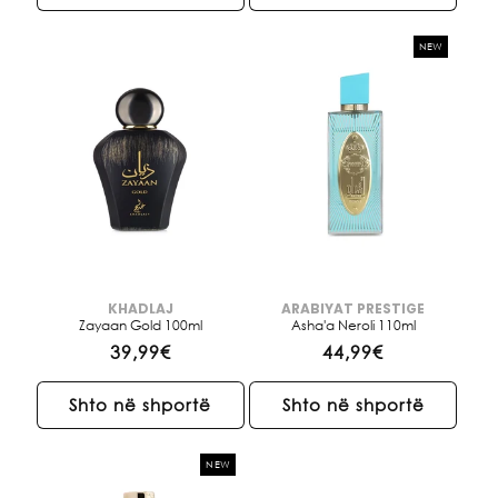
NEW
KHADLAJ
ARABIYAT PRESTIGE
Brendi:
Brendi:
Zayaan Gold 100ml
Asha'a Neroli 110ml
Çmimi
39,99€
Çmimi
44,99€
i
i
rregullt
rregullt
Shto në shportë
Shto në shportë
NEW