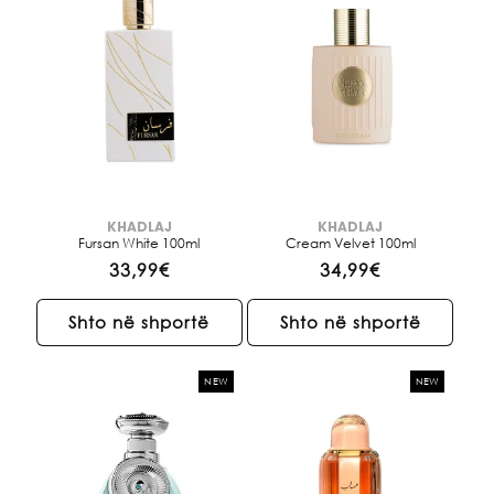
KHADLAJ
KHADLAJ
Brendi:
Brendi:
Fursan White 100ml
Cream Velvet 100ml
Çmimi
33,99€
Çmimi
34,99€
i
i
rregullt
rregullt
Shto në shportë
Shto në shportë
NEW
NEW