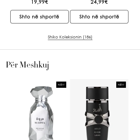
Çmimi
19,99€
Çmimi
24,99€
i
i
rregullt
rregullt
Shto në shportë
Shto në shportë
Shiko Koleksionin (186)
Për Meshkuj
NEW
NEW