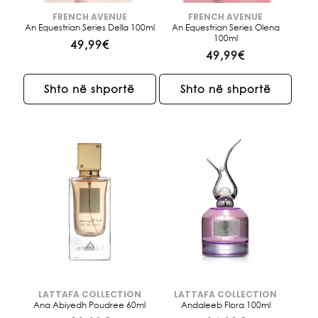
FRENCH AVENUE
FRENCH AVENUE
Brendi:
Brendi:
An Equestrian Series Della 100ml
An Equestrian Series Olena
100ml
Çmimi
49,99€
Çmimi
49,99€
i
i
rregullt
rregullt
Shto në shportë
Shto në shportë
LATTAFA COLLECTION
LATTAFA COLLECTION
Brendi:
Brendi:
Ana Abiyedh Poudree 60ml
Andaleeb Flora 100ml