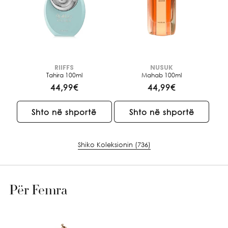
RIIFFS
NUSUK
Brendi:
Brendi:
Tahira 100ml
Mahab 100ml
Çmimi
44,99€
Çmimi
44,99€
i
i
rregullt
rregullt
Shto në shportë
Shto në shportë
Shiko Koleksionin (736)
Për Femra