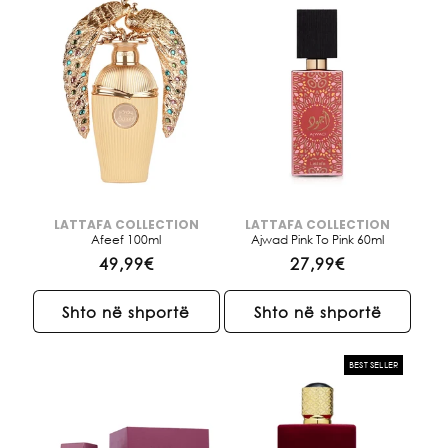
LATTAFA COLLECTION
LATTAFA COLLECTION
Brendi:
Brendi:
Afeef 100ml
Ajwad Pink To Pink 60ml
Çmimi
49,99€
Çmimi
27,99€
i
i
rregullt
rregullt
Shto në shportë
Shto në shportë
BEST SELLER