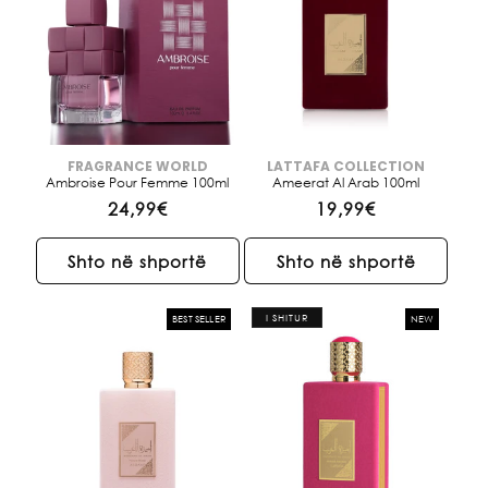
FRAGRANCE WORLD
LATTAFA COLLECTION
Brendi:
Brendi:
Ambroise Pour Femme 100ml
Ameerat Al Arab 100ml
Çmimi
24,99€
Çmimi
19,99€
i
i
rregullt
rregullt
Shto në shportë
Shto në shportë
I SHITUR
BEST SELLER
NEW