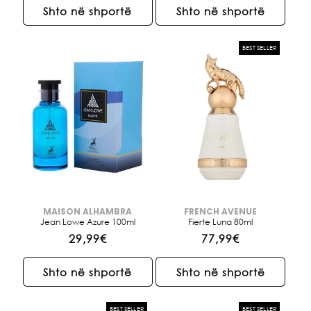
rregullt
shitjes
rregullt
Shto në shportë
Shto në shportë
BEST SELLER
MAISON ALHAMBRA
FRENCH AVENUE
Brendi:
Brendi:
Jean Lowe Azure 100ml
Fierte Luna 80ml
Çmimi
29,99€
Çmimi
77,99€
i
i
rregullt
rregullt
Shto në shportë
Shto në shportë
BEST SELLER
BEST SELLER