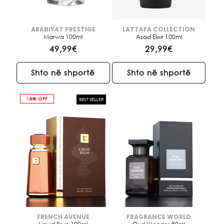
ARABIYAT PRESTIGE
LATTAFA COLLECTION
Brendi:
Brendi:
Marwa 100ml
Asad Elixir 100ml
Çmimi
49,99€
Çmimi
29,99€
i
i
rregullt
rregullt
Shto në shportë
Shto në shportë
18% OFF
BEST SELLER
FRENCH AVENUE
FRAGRANCE WORLD
Brendi:
Brendi: