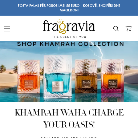
Kalo te
POSTA FALAS PËR POROSI MBI 55 EURO - KOSOVË, SHQIPËRI DHE
përmbajtja
MAQEDONI
Karrocë
KHAMRAH WAHA CHARGE
YOUR OASIS!