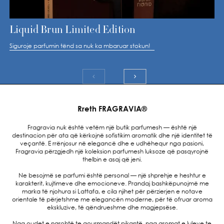
Liquid Brun Limited Edition
I
Siguroje parfumin tënd sa nuk ka mbaruar stokun!
Ar
Rreth FRAGRAVIA®
Fragravia nuk është vetëm një butik parfumesh — është një
destinacion për ata që kërkojnë sofistikim aromatik dhe një identitet të
veçantë. E rrënjosur në elegancë dhe e udhëhequr nga pasioni,
Fragravia përzgjedh një koleksion parfumesh luksoze që pasqyrojnë
thelbin e asaj që jeni.
Ne besojmë se parfumi është personal — një shprehje e heshtur e
karakterit, kujtimeve dhe emocioneve. Prandaj bashkëpunojmë me
marka të njohura si Lattafa, e cila njihet për përzierjen e notave
orientale të përjetshme me elegancën moderne, për të ofruar aroma
ekskluzive, të qëndrueshme dhe magjepsëse.
Nga oudet e ngrohtë te gourmandët pikantë, nga aromat e luleve te