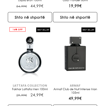
Liquid Brun 100ml
Oud Wonder 80ml
Çmimi
Çmimi
44,99€
Çmimi
19,99€
54,99€
i
i
i
rregullt
shitjes
rregullt
Shto në shportë
Shto në shportë
16% OFF
BEST SELLER
BEST SELLER
LATTAFA COLLECTION
ARMAF
Brendi:
Brendi:
Fakhar Lattafa Men 100ml
Armaf Club de Nuit Intense Man
105ml
Çmimi
Çmimi
24,99€
29,99€
Çmimi
49,99€
i
i
i