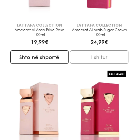
LATTAFA COLLECTION
LATTAFA COLLECTION
Brendi:
Brendi:
Ameerat Al Arab Prive Rose
Ameerat Al Arab Sugar Crown
100ml
100ml
Çmimi
19,99€
Çmimi
24,99€
i
i
rregullt
rregullt
Shto në shportë
I shitur
BEST SELLER