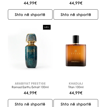
Çmimi
44,99€
Çmimi
44,99€
i
i
rregullt
rregullt
Shto në shportë
Shto në shportë
NEW
ARABIYAT PRESTIGE
KHADLAJ
Brendi:
Brendi:
Ramad Earthy Extrait 100ml
Titan 100ml
Çmimi
44,99€
Çmimi
44,99€
i
i
rregullt
rregullt
Shto në shportë
Shto në shportë