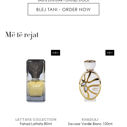
SASI E LIMITUAR - LIMITED STOCK
BLEJ TANI - ORDER NOW
Më të rejat
NEW
NEW
LATTAFA COLLECTION
KHADLAJ
Brendi:
Brendi:
Fahad Lattafa 80ml
Sawaar Vanille Blanc 100ml