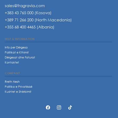
sales@fragravia.com
+383 43 765 000 (Kosova)
+389 71 266 200 (North Macedonia)
+355 68 400 4465 (Albania)
HELP & INFORMATION
Info per Dërgesa
Politikat e Kthimit
Dërgesat dhe Faturat
Kontaktet
COMPANY
Rreth Nesh
Politika e Privatësisë
Kushtet e Shërbimit
https://www.facebook.com/p/fragravia
https://www.instagram.com/fragrav
https://www.tiktok.com/@fr
61574677310448/