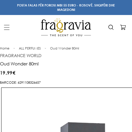
Kalo te
POSTA FALAS PËR POROSI MBI 55 EURO - KOSOVË, SHQIPËRI DHE
përmbajtja
MAQEDONI
Karrocë
Home
ALL PERFUMES
Oud Wonder 80ml
FRAGRANCE WORLD
Oud Wonder 80ml
Çmimi
19,99€
i
BARCODE: 6291108326657
Kalo te
rregullt
informacioni
i produktit