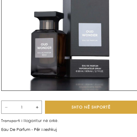
SHTO NË SHPORTË
Zvogëlo
Rrit
sasinë
sasinë
i llogaritur në arkë.
Transporti
për
për
Eau De Parfum - Për Meshkuj
Oud
Oud