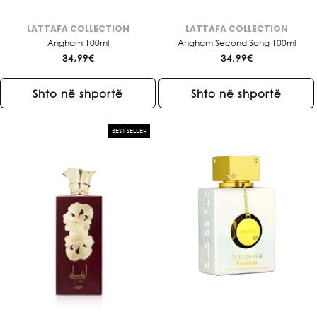
LATTAFA COLLECTION
LATTAFA COLLECTION
Brendi:
Brendi:
Angham 100ml
Angham Second Song 100ml
Çmimi
34,99€
Çmimi
34,99€
i
i
rregullt
rregullt
Shto në shportë
Shto në shportë
BEST SELLER