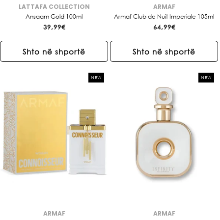
LATTAFA COLLECTION
ARMAF
Brendi:
Brendi:
Ansaam Gold 100ml
Armaf Club de Nuit Imperiale 105ml
Çmimi
39,99€
Çmimi
64,99€
i
i
rregullt
rregullt
Shto në shportë
Shto në shportë
NEW
NEW
ARMAF
ARMAF
Brendi:
Brendi: