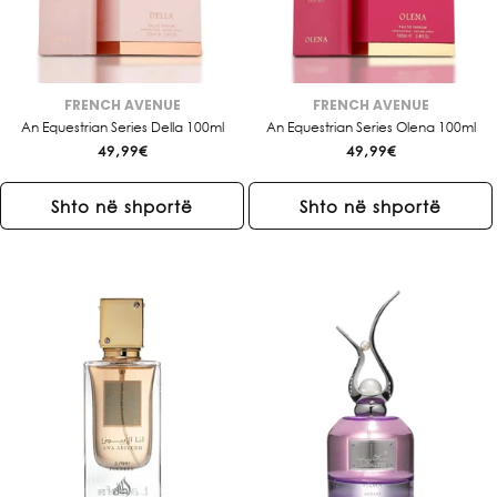
FRENCH AVENUE
FRENCH AVENUE
Brendi:
Brendi:
An Equestrian Series Della 100ml
An Equestrian Series Olena 100ml
Çmimi
49,99€
Çmimi
49,99€
i
i
rregullt
rregullt
Shto në shportë
Shto në shportë