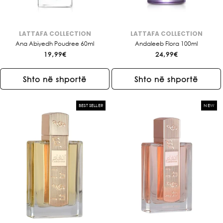
LATTAFA COLLECTION
LATTAFA COLLECTION
Brendi:
Brendi:
Ana Abiyedh Poudree 60ml
Andaleeb Flora 100ml
Çmimi
19,99€
Çmimi
24,99€
i
i
rregullt
rregullt
Shto në shportë
Shto në shportë
BEST SELLER
NEW