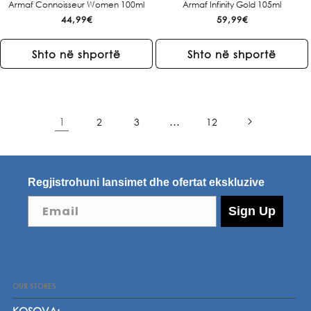
Armaf Connoisseur Women 100ml
Armaf Infinity Gold 105ml
Çmimi
44,99€
Çmimi
59,99€
i
i
rregullt
rregullt
Shto në shportë
Shto në shportë
1
…
2
3
12
Regjistrohuni lansimet dhe ofertat ekskluzive
Email
Sign Up
OUR STORES