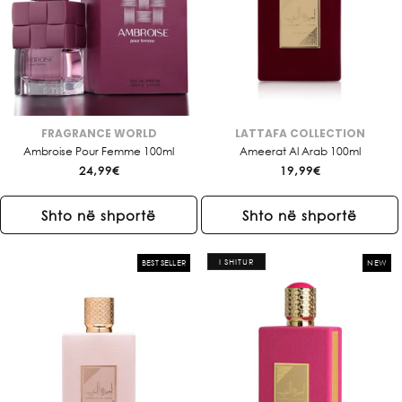
FRAGRANCE WORLD
LATTAFA COLLECTION
Brendi:
Brendi:
Ambroise Pour Femme 100ml
Ameerat Al Arab 100ml
Çmimi
24,99€
Çmimi
19,99€
i
i
rregullt
rregullt
Shto në shportë
Shto në shportë
I SHITUR
BEST SELLER
NEW