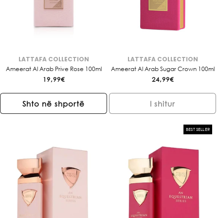
LATTAFA COLLECTION
LATTAFA COLLECTION
Brendi:
Brendi:
Ameerat Al Arab Prive Rose 100ml
Ameerat Al Arab Sugar Crown 100ml
Çmimi
19,99€
Çmimi
24,99€
i
i
rregullt
rregullt
Shto në shportë
I shitur
BEST SELLER