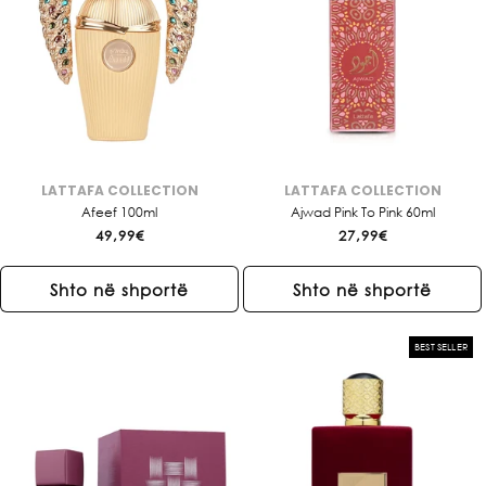
A
:
LATTAFA COLLECTION
LATTAFA COLLECTION
Brendi:
Brendi:
Afeef 100ml
Ajwad Pink To Pink 60ml
Çmimi
49,99€
Çmimi
27,99€
i
i
rregullt
rregullt
Shto në shportë
Shto në shportë
BEST SELLER