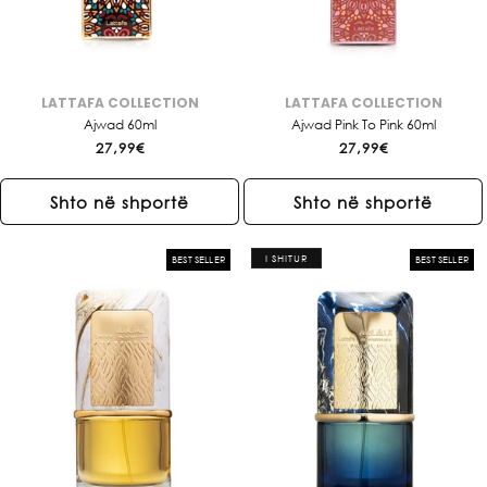
LATTAFA COLLECTION
LATTAFA COLLECTION
Brendi:
Brendi:
Ajwad 60ml
Ajwad Pink To Pink 60ml
Çmimi
27,99€
Çmimi
27,99€
i
i
rregullt
rregullt
Shto në shportë
Shto në shportë
I SHITUR
BEST SELLER
BEST SELLER