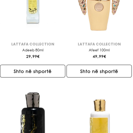
LATTAFA COLLECTION
LATTAFA COLLECTION
Brendi:
Brendi:
Adeeb 80ml
Afeef 100ml
Çmimi
29,99€
Çmimi
49,99€
i
i
rregullt
rregullt
Shto në shportë
Shto në shportë