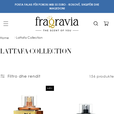
Kalo te
POSTA FALAS PËR POROSI MBI 55 EURO - KOSOVË, SHQIPËRI DHE
përmbajtja
MAQEDONI
Karrocë
Lattafa Collection
Home
M
LATTAFA COLLECTION
B
L
Filtro dhe rendit
156 produkte
E
D
NEW
H
J