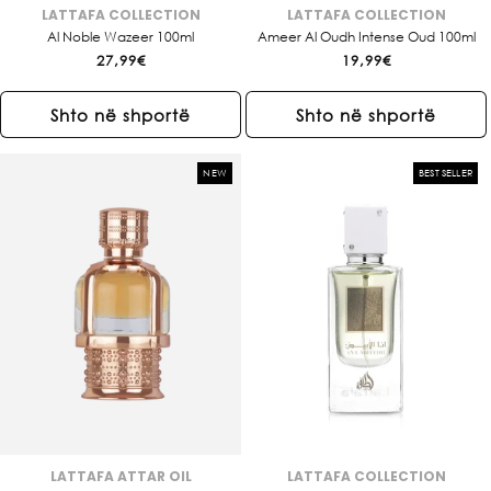
LATTAFA COLLECTION
LATTAFA COLLECTION
Brendi:
Brendi:
Al Noble Wazeer 100ml
Ameer Al Oudh Intense Oud 100ml
Çmimi
27,99€
Çmimi
19,99€
i
i
rregullt
rregullt
Shto në shportë
Shto në shportë
NEW
BEST SELLER
LATTAFA ATTAR OIL
LATTAFA COLLECTION
Brendi:
Brendi: