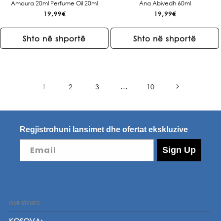
Amoura 20ml Perfume Oil 20ml
Ana Abiyedh 60ml
Çmimi
19,99€
Çmimi
19,99€
i
i
rregullt
rregullt
Shto në shportë
Shto në shportë
1
…
2
3
10
Regjistrohuni lansimet dhe ofertat ekskluzive
Email
Sign Up
OUR STORES