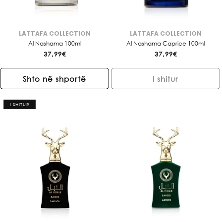
LATTAFA COLLECTION
LATTAFA COLLECTION
Brendi:
Brendi:
Al Nashama 100ml
Al Nashama Caprice 100ml
Çmimi
37,99€
Çmimi
37,99€
i
i
rregullt
rregullt
Shto në shportë
I shitur
I SHITUR