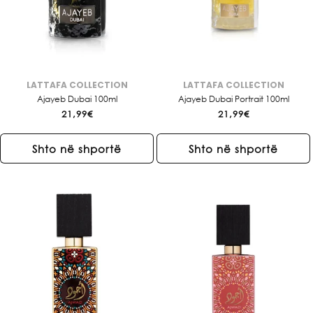
LATTAFA COLLECTION
LATTAFA COLLECTION
Brendi:
Brendi:
Ajayeb Dubai 100ml
Ajayeb Dubai Portrait 100ml
Çmimi
21,99€
Çmimi
21,99€
i
i
rregullt
rregullt
Shto në shportë
Shto në shportë