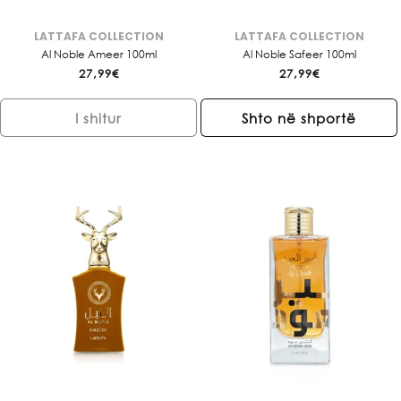
LATTAFA COLLECTION
LATTAFA COLLECTION
Brendi:
Brendi:
Al Noble Ameer 100ml
Al Noble Safeer 100ml
Çmimi
27,99€
Çmimi
27,99€
i
i
rregullt
rregullt
I shitur
Shto në shportë