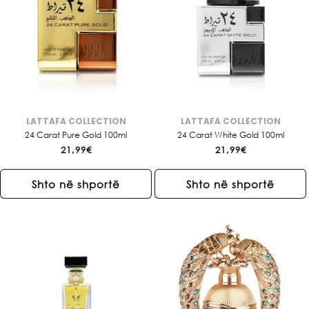
A
:
LATTAFA COLLECTION
LATTAFA COLLECTION
Brendi:
Brendi:
24 Carat Pure Gold 100ml
24 Carat White Gold 100ml
Çmimi
21,99€
Çmimi
21,99€
i
i
rregullt
rregullt
Shto në shportë
Shto në shportë