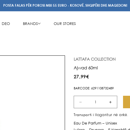
POSTA FALAS PËR POROSI MBI 55 EURO - KOSOVË, SHQIPËRI DHE MAQEDONI
DEO
BRANDS
OUR STORES
LATTAFA COLLECTION
Ajwad 60ml
Çmimi
27,99€
i
BARCODE: 6291108732489
rregullt
Zvogëlo
Rrit
sasinë
sasinë
i llogaritur në arkë.
Transporti
për
për
Eau De Parfum – Unisex
Ajwad
Ajwad
Lulore – Drunore – E Ngrohtë