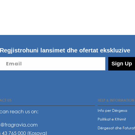
Regjistrohuni lansimet dhe ofertat ekskluzive
Email
Sign Up
ACT US
HELP & INFORMATION
Info per Dërgesa
can reach us on:
Politikat e Kthimit
s@fragravia.com
Dërgesat dhe Fatura
 43 765 000 (Kosova)