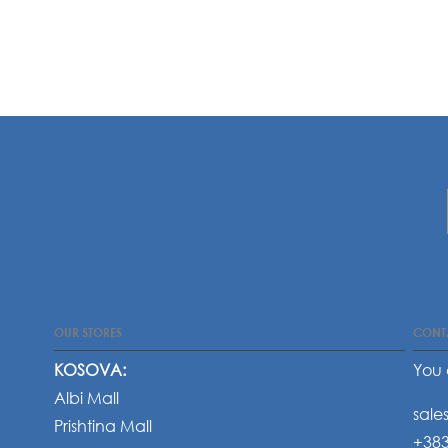
OUR STORES
CONT
KOSOVA:
You 
Albi Mall
sale
Prishtina Mall
+383