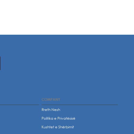
COMPANY
Rreth Nesh
Politika e Privatësisë
t
Kushtet e Shërbimit