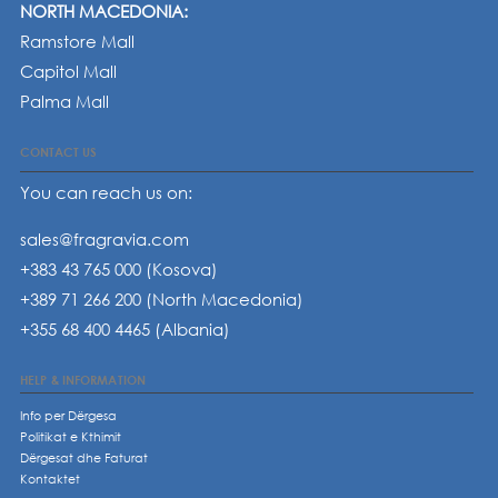
NORTH MACEDONIA:
Ramstore Mall
Capitol Mall
Palma Mall
CONTACT US
You can reach us on:
sales@fragravia.com
+383 43 765 000 (Kosova)
+389 71 266 200 (North Macedonia)
+355 68 400 4465 (Albania)
HELP & INFORMATION
Info per Dërgesa
Politikat e Kthimit
Dërgesat dhe Faturat
Kontaktet