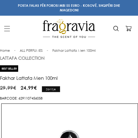
Kalo te
POSTA FALAS PËR POROSI MBI 55 EURO - KOSOVË, SHQIPËRI DHE
përmbajtja
MAQEDONI
Karrocë
Home
ALL PERFUMES
Fakhar Lattafa Men 100ml
LATTAFA COLLECTION
BEST SELLER
Fakhar Lattafa Men 100ml
Çmimi
Çmimi
29,99€
24,99€
Zbritje
i
i
BARCODE: 6291107456058
rregullt
shitjes
Kalo te
informacioni
i produktit