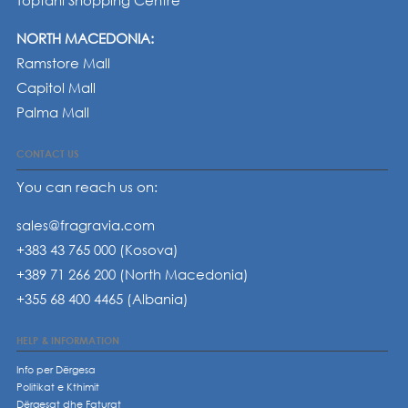
Toptani Shopping Centre
NORTH MACEDONIA:
Ramstore Mall
Capitol Mall
Palma Mall
CONTACT US
You can reach us on:
sales@fragravia.com
+383 43 765 000 (Kosova)
+389 71 266 200 (North Macedonia)
+355 68 400 4465 (Albania)
HELP & INFORMATION
Info per Dërgesa
Politikat e Kthimit
Dërgesat dhe Faturat