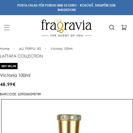
Kalo te
POSTA FALAS PËR POROSI MBI 55 EURO - KOSOVË, SHQIPËRI DHE
përmbajtja
MAQEDONI
Karrocë
Home
ALL PERFUMES
Victoria 100ml
LATTAFA COLLECTION
BEST SELLER
Victoria 100ml
Çmimi
48,99€
i
BARCODE: 6290360598789
Kalo te
rregullt
informacioni
i produktit