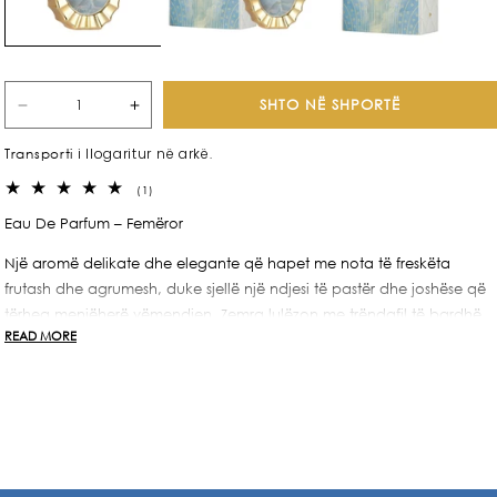
SHTO NË SHPORTË
Zvogëlo
Rrit
sasinë
sasinë
i llogaritur në arkë.
Transporti
për
për
Victoria
Victoria
1
(1)
100ml
100ml
komente
Eau De Parfum – Femëror
totale
Një aromë delikate dhe elegante që hapet me nota të freskëta
frutash dhe agrumesh, duke sjellë një ndjesi të pastër dhe joshëse që
tërheq menjëherë vëmendjen. Zemra lulëzon me trëndafil të bardhë
READ MORE
dhe jasemin, duke shtuar një prekje romantike dhe femërore. Baza
mbështetet mbi vanilje të ëmbël, dru të butë dhe myshk të bardhë,
që sjellin një përfundim të ngrohtë dhe të qëndrueshëm.
Victoria nga Lattafa është parfumi ideal për gruan moderne që
dëshiron të reflektojë finesë, vetëbesim dhe një hijeshi të natyrshme në
çdo hap.