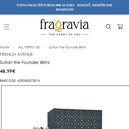
Kalo te
POSTA FALAS PËR POROSI MBI 55 EURO - KOSOVË, SHQIPËRI DHE
përmbajtja
MAQEDONI
Karrocë
Home
ALL PERFUMES
Sultan the Founder 80ml
FRENCH AVENUE
Sultan the Founder 80ml
Çmimi
48,99€
i
BARCODE: 6290360375014
Kalo te
rregullt
informacioni
i produktit