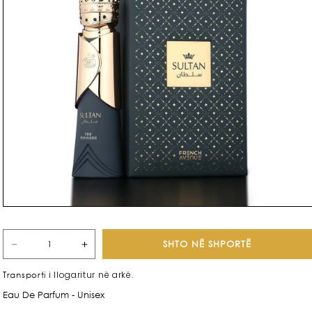
SHTO NË SHPORTË
Zvogëlo
Rrit
sasinë
sasinë
i llogaritur në arkë.
Transporti
për
për
Eau De Parfum - Unisex
Sultan
Sultan