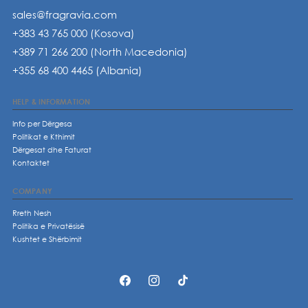
sales@fragravia.com
+383 43 765 000 (Kosova)
+389 71 266 200 (North Macedonia)
+355 68 400 4465 (Albania)
HELP & INFORMATION
Info per Dërgesa
Politikat e Kthimit
Dërgesat dhe Faturat
Kontaktet
COMPANY
Rreth Nesh
Politika e Privatësisë
Kushtet e Shërbimit
https://www.facebook.com/p/fragravia
https://www.instagram.com/fragrav
https://www.tiktok.com/@fr
61574677310448/