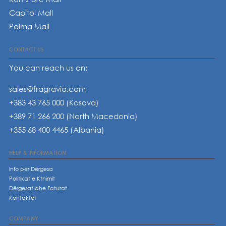
Capitol Mall
Palma Mall
CONTACT US
You can reach us on:
sales@fragravia.com
+383 43 765 000 (Kosova)
+389 71 266 200 (North Macedonia)
+355 68 400 4465 (Albania)
HELP & INFORMATION
Info per Dërgesa
Politikat e Kthimit
Dërgesat dhe Faturat
Kontaktet
COMPANY