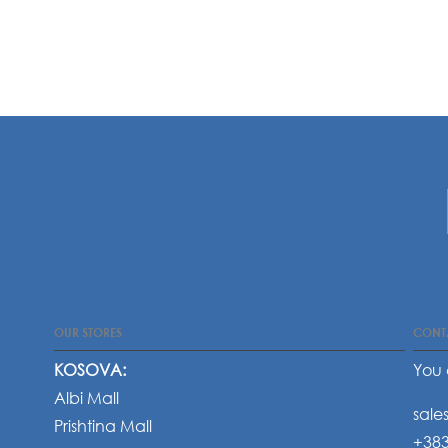
OUR STORES
CONT
KOSOVA:
You 
Albi Mall
sale
Prishtina Mall
+383