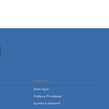
COMPANY
Rreth Nesh
Politika e Privatësisë
t
Kushtet e Shërbimit