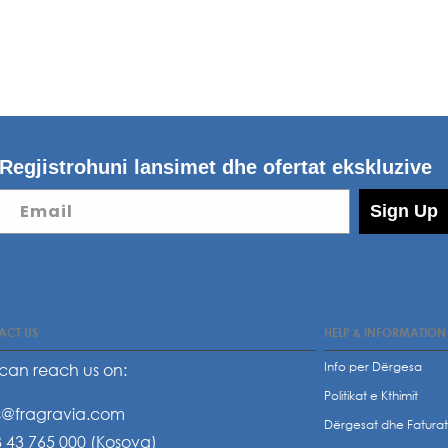
Regjistrohuni lansimet dhe ofertat ekskluzive
Email
Sign Up
ACT US
HELP & INFORMATION
Info per Dërgesa
can reach us on:
Politikat e Kthimit
s@fragravia.com
Dërgesat dhe Fatura
 43 765 000 (Kosova)