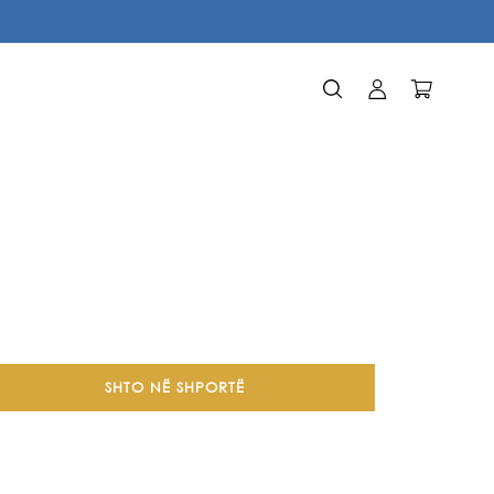
Identifikohu
Karrocë
SHTO NË SHPORTË