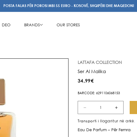
POSTA FALAS PËR POROSI MBI 55 EURO - KOSOVË, SHQIPËRI DHE MAQEDONI
DEO
BRANDS
OUR STORES
LATTAFA COLLECTION
Ser Al Malika
Çmimi
34,99€
i
BARCODE: 6291106068153
rregullt
Zvogëlo
Rrit
sasinë
sasinë
i llogaritur në arkë.
Transporti
për
për
Eau De Parfum – Për Femra
Ser
Ser