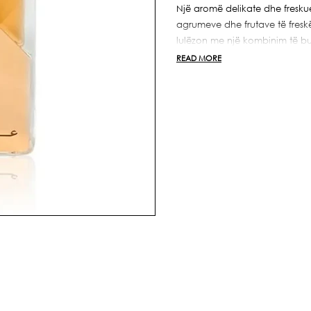
Al
Al
Një aromë delikate dhe fresku
Malika
Malika
agrumeve dhe frutave të freskë
lulëzon me një kombinim të buku
butësi dhe elegancë. Baza mbyl
READ MORE
ngrohtë dhe myshku të butë, du
Haya nga Lattafa Perfumes ës
freski, feminilitet dhe një hij