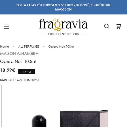
Kalo te
POSTA FALAS PËR POROSI MBI 55 EURO - KOSOVË, SHQIPËRI DHE
përmbajtja
MAQEDONI
Karrocë
Home
ALL PERFUMES
Opera Noir 100ml
MAISON ALHAMBRA
Opera Noir 100ml
Çmimi
18,99€
I shitur
i
BARCODE: 6291108730256
rregullt
Kalo te
informacioni
i produktit