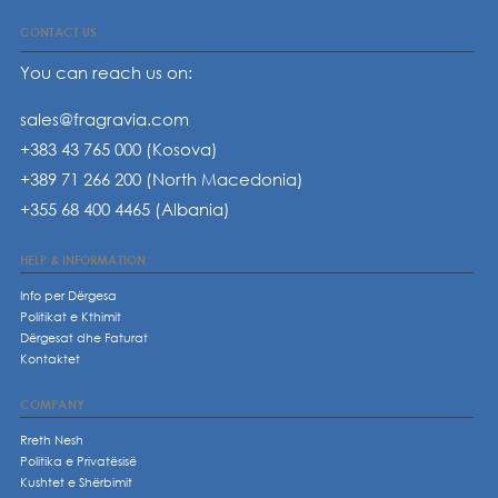
CONTACT US
You can reach us on:
sales@fragravia.com
+383 43 765 000 (Kosova)
+389 71 266 200 (North Macedonia)
+355 68 400 4465 (Albania)
HELP & INFORMATION
Info per Dërgesa
Politikat e Kthimit
Dërgesat dhe Faturat
Kontaktet
COMPANY
Rreth Nesh
Politika e Privatësisë
Kushtet e Shërbimit