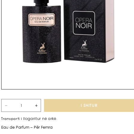
I SHITUR
Zvogëlo
Rrit
sasinë
sasinë
i llogaritur në arkë.
Transporti
për
për
Eau de Parfum – Për Femra
Opera
Opera