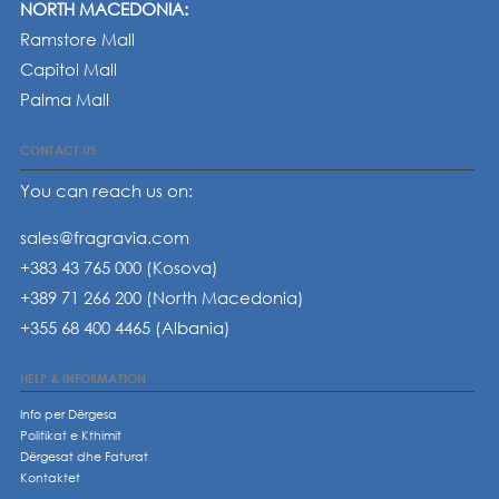
NORTH MACEDONIA:
Ramstore Mall
Capitol Mall
Palma Mall
CONTACT US
You can reach us on:
sales@fragravia.com
+383 43 765 000 (Kosova)
+389 71 266 200 (North Macedonia)
+355 68 400 4465 (Albania)
HELP & INFORMATION
Info per Dërgesa
Politikat e Kthimit
Dërgesat dhe Faturat
Kontaktet