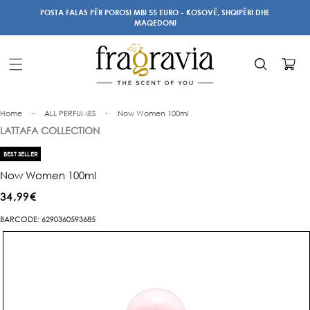
Kalo te
POSTA FALAS PËR POROSI MBI 55 EURO - KOSOVË, SHQIPËRI DHE
përmbajtja
MAQEDONI
Karrocë
Home
ALL PERFUMES
Now Women 100ml
LATTAFA COLLECTION
BEST SELLER
Now Women 100ml
Çmimi
34,99€
i
BARCODE: 6290360593685
Kalo te
rregullt
informacioni
i produktit