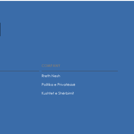
COMPANY
Rreth Nesh
Politika e Privatësisë
t
Kushtet e Shërbimit