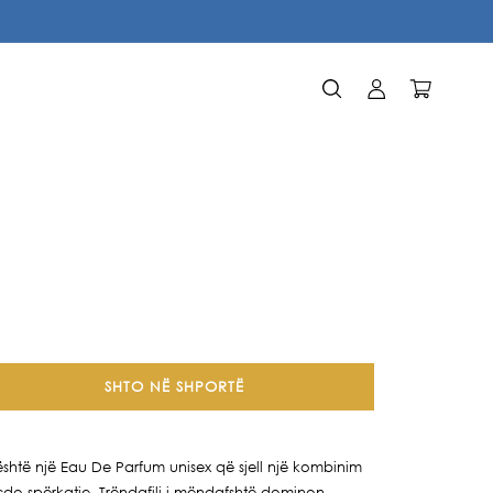
Identifikohu
Karrocë
SHTO NË SHPORTË
shtë një Eau De Parfum unisex që sjell një kombinim
çdo spërkatje. Trëndafili i mëndafshtë dominon