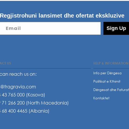
Regjistrohuni lansimet dhe ofertat ekskluzive
Email
Sign Up
ACT US
HELP & INFORMATION
Info per Dërgesa
can reach us on:
Politikat e Kthimit
s@fragravia.com
Dërgesat dhe Fatura
 43 765 000 (Kosova)
Kontaktet
 71 266 200 (North Macedonia)
 68 400 4465 (Albania)