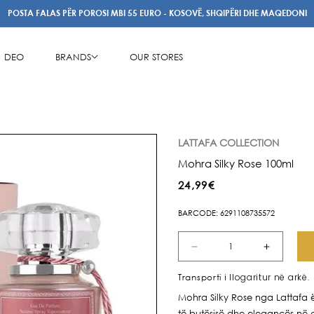
POSTA FALAS PËR POROSI MBI 55 EURO - KOSOVË, SHQIPËRI DHE MAQEDONI
DEO
BRANDS
OUR STORES
LATTAFA COLLECTION
Mohra Silky Rose 100ml
Çmimi
24,99€
i
BARCODE: 6291108735572
rregullt
Zvogëlo
Rrit
sasinë
sasinë
i llogaritur në arkë.
Transporti
për
për
Mohra Silky Rose nga Lattafa ë
Mohra
Mohra
të butësisë dhe elegancës në 