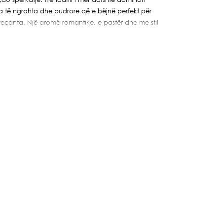
a të ngrohta dhe pudrore që e bëjnë perfekt për
eçanta. Një aromë romantike, e pastër dhe me stil