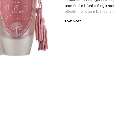
Silky
Silky
Rose
Rose
aromën, i mbështjellë nga not
100ml
100ml
përditshmëri apo mbrëmje të v
oriental modern.
READ MORE