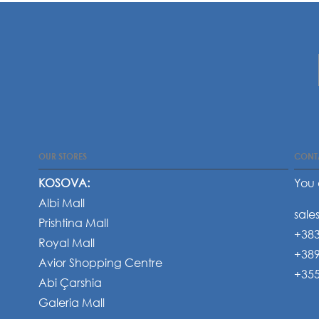
OUR STORES
CONT
KOSOVA:
You 
Albi Mall
sale
Prishtina Mall
+383
Royal Mall
+389
Avior Shopping Centre
+355
Abi Çarshia
Galeria Mall