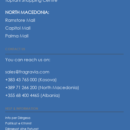
Toptani Shopping Centre
NORTH MACEDONIA:
Ramstore Mall
Capitol Mall
Palma Mall
CONTACT US
You can reach us on:
sales@fragravia.com
+383 43 765 000 (Kosova)
+389 71 266 200 (North Macedonia)
+355 68 400 4465 (Albania)
HELP & INFORMATION
Info per Dërgesa
Politikat e Kthimit
Dërgesat dhe Faturat