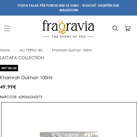
Kalo te
POSTA FALAS PËR POROSI MBI 55 EURO - KOSOVË, SHQIPËRI DHE
përmbajtja
MAQEDONI
Karrocë
Home
ALL PERFUMES
Khamrah Dukhan 100ml
LATTAFA COLLECTION
BEST SELLER
Khamrah Dukhan 100ml
Çmimi
49,99€
i
BARCODE: 6290362342373
Kalo te
rregullt
informacioni
i produktit