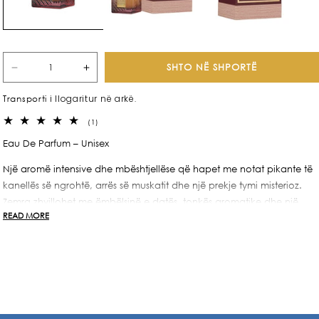
SHTO NË SHPORTË
Zvogëlo
Rrit
sasinë
sasinë
i llogaritur në arkë.
Transporti
për
për
Khamrah
Khamrah
1
(1)
Dukhan
Dukhan
komente
Eau De Parfum – Unisex
totale
100ml
100ml
Një aromë intensive dhe mbështjellëse që hapet me notat pikante të
kanellës së ngrohtë, arrës së muskatit dhe një prekje tymi misterioz.
Zemra zhvillohet me ëmbëlsinë e datës, tonkës aromatike dhe një
READ MORE
thellësi rrëshinore që i jep aromës karakter të veçantë. Baza mbyllet
me butësinë e vaniljes së kremoze, benzoinës dhe ambroksanit, duke
krijuar një ndjesi të ngrohtë, të thellë dhe të paharrueshme.
Khamrah Dukhan nga Lattafa Perfumes është aroma perfekte për ata
që duan të shfaqin një elegancë të errët, luksoze dhe me një prekje
misterioze.