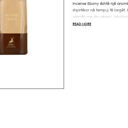
Ebony
Ebony
Incense Ebony është një aromë 
80ml
80ml
shpirtëror në tempuj të largët
zemrën me dru ebani, labdanum
përmbyllet me myshk dhe patch
READ MORE
meditimor.
I përshtatshëm për ata që duan