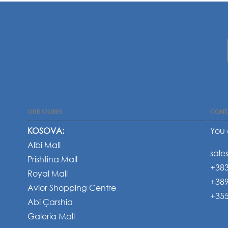
OUR STORES
CONT
KOSOVA:
You 
Albi Mall
sale
Prishtina Mall
+383
Royal Mall
+389
Avior Shopping Centre
+355
Abi Çarshia
Galeria Mall