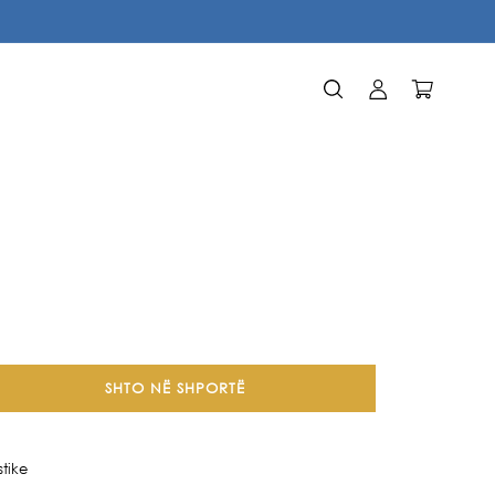
Identifikohu
Karrocë
SHTO NË SHPORTË
tike
e