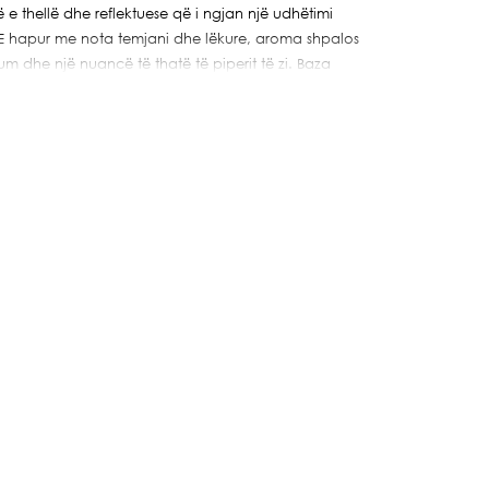
e thellë dhe reflektuese që i ngjan një udhëtimi
. E hapur me nota temjani dhe lëkure, aroma shpalos
 dhe një nuancë të thatë të piperit të zi. Baza
ouli, duke krijuar një përjetim të ngrohtë dhe
 të shprehin seriozitet dhe elegancë të heshtur.