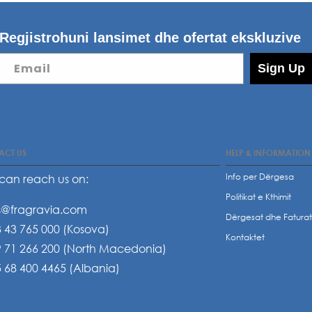
Regjistrohuni lansimet dhe ofertat ekskluzive
Email
Sign Up
ACT US
HELP & INFORMATION
Info per Dërgesa
can reach us on:
Politikat e Kthimit
s@fragravia.com
Dërgesat dhe Fatura
 43 765 000 (Kosova)
Kontaktet
 71 266 200 (North Macedonia)
 68 400 4465 (Albania)