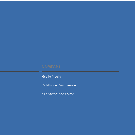
COMPANY
Rreth Nesh
Politika e Privatësisë
t
Kushtet e Shërbimit