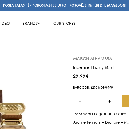
POSTA FALAS PËR POROSI MBI 55 EURO - KOSOVË, SHQIPËRI DHE MAQEDONI
DEO
BRANDS
OUR STORES
MAISON ALHAMBRA
Incense Ebony 80ml
Çmimi
29,99€
i
BARCODE: 6290360599199
rregullt
Zvogëlo
Rrit
sasinë
sasinë
i llogaritur në arkë.
Transporti
për
për
Aromë Temjani – Drunore – Mis
Incense
Incens