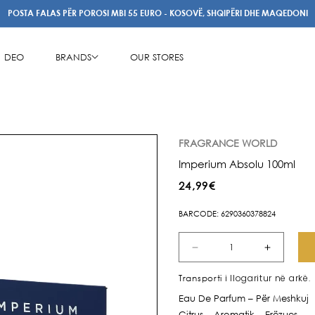
POSTA FALAS PËR POROSI MBI 55 EURO - KOSOVË, SHQIPËRI DHE MAQEDONI
DEO
BRANDS
OUR STORES
FRAGRANCE WORLD
Imperium Absolu 100ml
Çmimi
24,99€
i
BARCODE: 6290360378824
rregullt
Zvogëlo
Rrit
sasinë
sasinë
i llogaritur në arkë.
Transporti
për
për
Eau De Parfum – Për Meshkuj
Imperium
Imperi
Citrus – Aromatik – Erëzues