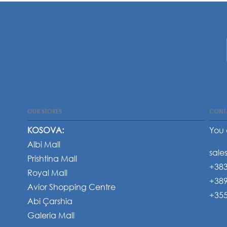
OUR STORES
CONT
KOSOVA:
You 
Albi Mall
sale
Prishtina Mall
+383
Royal Mall
+389
Avior Shopping Centre
+355
Abi Çarshia
Galeria Mall