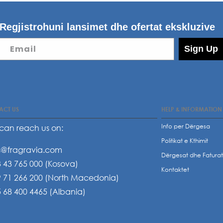
Regjistrohuni lansimet dhe ofertat ekskluzive
Email
Sign Up
ACT US
HELP & INFORMATION
Info per Dërgesa
can reach us on:
Politikat e Kthimit
s@fragravia.com
Dërgesat dhe Fatura
 43 765 000 (Kosova)
Kontaktet
 71 266 200 (North Macedonia)
 68 400 4465 (Albania)