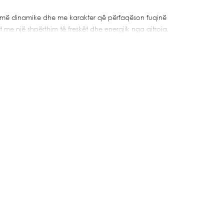
omë dinamike dhe me karakter që përfaqëson fuqinë
e një shpërthim të freskët dhe energjik nga qitroja,
zi, që japin një fillim të ndritshëm dhe tërheqës. Zemra
 të xhinxherit, kanellës, kardamomit dhe piperit rozë,
istikuar dhe sensuale. Baza mbështetet në një strukturë
chouli, vetiver dhe amber, duke krijuar një fund të
s.
ave që kërkojnë një prezencë elegante, të freskët dhe
ës.