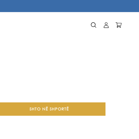
Identifikohu
Karrocë
SHTO NË SHPORTË
um