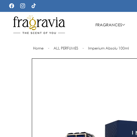
Kalo te
përmbajtja
https://www.facebook.com/p/fragravia-
https://www.instagram.com/fragravia_official/
https://www.tiktok.com/@fragravia
61574677310448/
FRAGRANCES
Home
ALL PERFUMES
Imperium Absolu 100ml
Kalo te
informacioni
i produktit