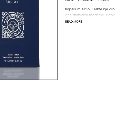
Absolu
Absolu
100ml
100ml
Imperium Absolu është një ar
dhe ambicien moderne. Hapet m
bergamoti, limoni dhe rrushi i 
READ MORE
pulson me një përzierje pikante
duke shtuar një thellësi të sof
tokësore dhe të ngrohtë me pat
qëndrueshëm dhe mbresëlënë
Një aromë që i përshtatet burr
të sigurt në çdo moment të dit