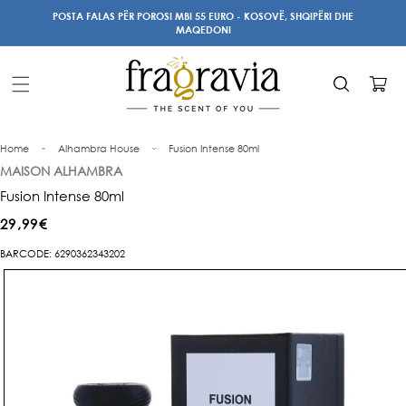
Kalo te
POSTA FALAS PËR POROSI MBI 55 EURO - KOSOVË, SHQIPËRI DHE
përmbajtja
MAQEDONI
Karrocë
Home
Alhambra House
Fusion Intense 80ml
MAISON ALHAMBRA
Fusion Intense 80ml
Çmimi
29,99€
i
BARCODE: 6290362343202
Kalo te
rregullt
informacioni
i produktit