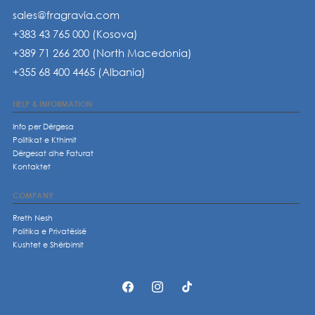
sales@fragravia.com
+383 43 765 000 (Kosova)
+389 71 266 200 (North Macedonia)
+355 68 400 4465 (Albania)
HELP & INFORMATION
Info per Dërgesa
Politikat e Kthimit
Dërgesat dhe Faturat
Kontaktet
COMPANY
Rreth Nesh
Politika e Privatësisë
Kushtet e Shërbimit
https://www.facebook.com/p/fragravia
https://www.instagram.com/fragrav
https://www.tiktok.com/@fr
61574677310448/