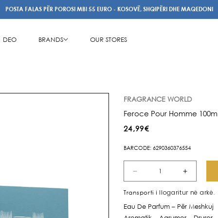
POSTA FALAS PËR POROSI MBI 55 EURO - KOSOVË, SHQIPËRI DHE MAQEDONI
DEO
BRANDS
OUR STORES
FRAGRANCE WORLD
Feroce Pour Homme 100m
Çmimi
24,99€
i
BARCODE: 6290360376554
rregullt
Zvogëlo
Rrit
sasinë
sasinë
i llogaritur në arkë.
Transporti
për
për
Eau De Parfum – Për Meshkuj
Feroce
Feroce
Aromatik – Agrumor – Druror