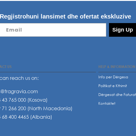
Regjistrohuni lansimet dhe ofertat ekskluzive
Email
Sign Up
ACT US
HELP & INFORMATION
Info per Dërgesa
can reach us on:
Politikat e Kthimit
s@fragravia.com
Dërgesat dhe Fatura
 43 765 000 (Kosova)
Kontaktet
 71 266 200 (North Macedonia)
 68 400 4465 (Albania)