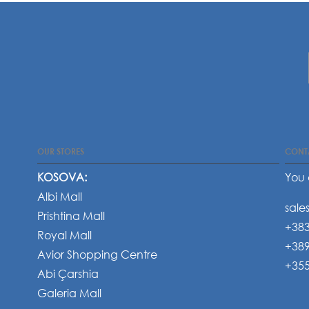
OUR STORES
CONT
KOSOVA:
You 
Albi Mall
sale
Prishtina Mall
+383
Royal Mall
+389
Avior Shopping Centre
+355
Abi Çarshia
Galeria Mall