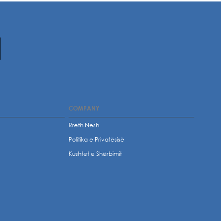
COMPANY
Rreth Nesh
Politika e Privatësisë
t
Kushtet e Shërbimit