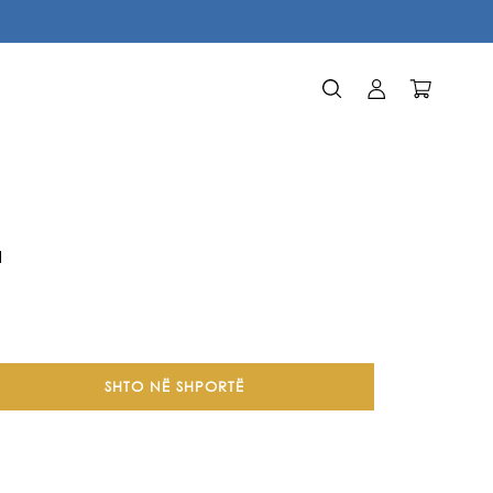
Identifikohu
Karrocë
l
SHTO NË SHPORTË