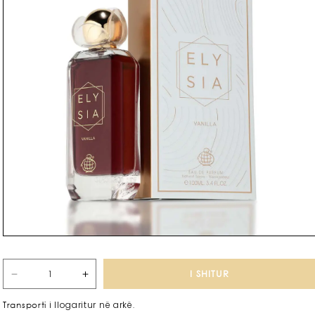
I SHITUR
Zvogëlo
Rrit
sasinë
sasinë
i llogaritur në arkë.
Transporti
për
për