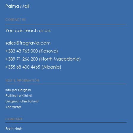
Palma Mall
CONTACT US
You can reach us on:
sales@fragravia.com
+383 43 765 000 (Kosova)
+389 71 266 200 (North Macedonia)
+355 68 400 4465 (Albania)
HELP & INFORMATION
Info per Dërgesa
Politikat e Kthimit
Dërgesat dhe Faturat
Kontaktet
COMPANY
Rreth Nesh