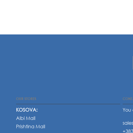
OUR STORES
CONT
KOSOVA:
You 
Albi Mall
sale
Prishtina Mall
+383