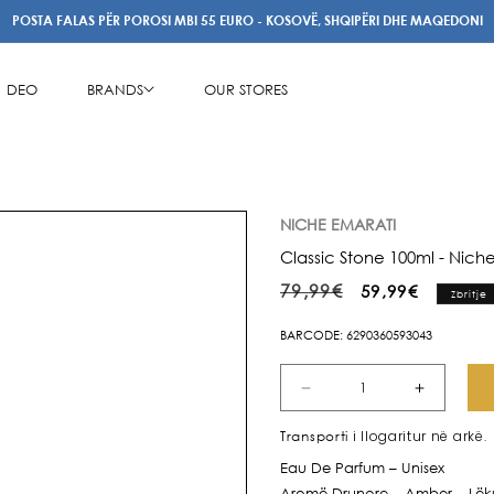
POSTA FALAS PËR POROSI MBI 55 EURO - KOSOVË, SHQIPËRI DHE MAQEDONI
DEO
BRANDS
OUR STORES
NICHE EMARATI
Classic Stone 100ml - Nich
Çmimi
Çmimi
79,99€
59,99€
Zbritje
i
i
BARCODE: 6290360593043
rregullt
shitjes
Zvogëlo
Rrit
sasinë
sasinë
i llogaritur në arkë.
Transporti
për
për
Eau De Parfum – Unisex
Classic
Classic
Aromë Drunore – Amber – Lëk