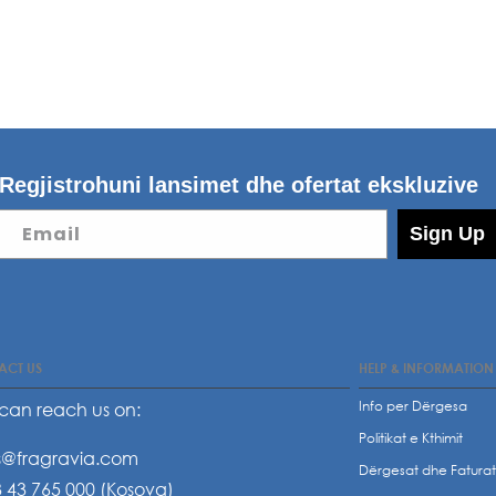
Regjistrohuni lansimet dhe ofertat ekskluzive
Email
Sign Up
ACT US
HELP & INFORMATION
Info per Dërgesa
can reach us on:
Politikat e Kthimit
s@fragravia.com
Dërgesat dhe Fatura
 43 765 000 (Kosova)