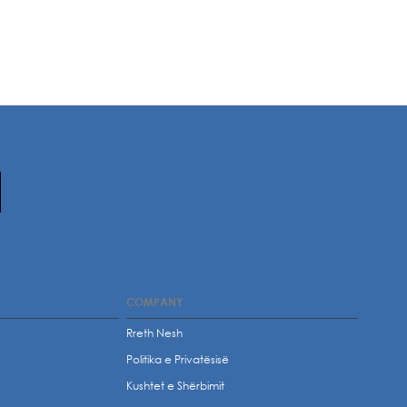
COMPANY
Rreth Nesh
Politika e Privatësisë
t
Kushtet e Shërbimit