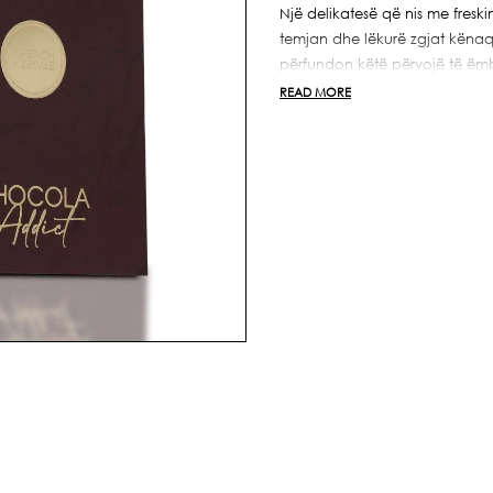
Addict
Addict
Një delikatesë që nis me fres
100ml
100ml
temjan dhe lëkurë zgjat kënaqë
përfundon këtë përvojë të ëm
nuk rezistojnë dot tundimeve.
READ MORE