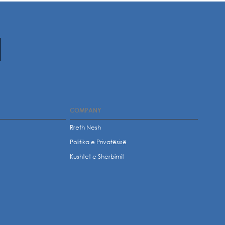
COMPANY
Rreth Nesh
Politika e Privatësisë
t
Kushtet e Shërbimit