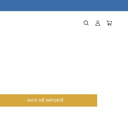
Identifikohu
Karrocë
SHTO NË SHPORTË
a