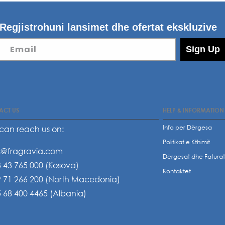
Regjistrohuni lansimet dhe ofertat ekskluzive
Email
Sign Up
ACT US
HELP & INFORMATION
Info per Dërgesa
can reach us on:
Politikat e Kthimit
s@fragravia.com
Dërgesat dhe Fatura
 43 765 000 (Kosova)
Kontaktet
 71 266 200 (North Macedonia)
 68 400 4465 (Albania)