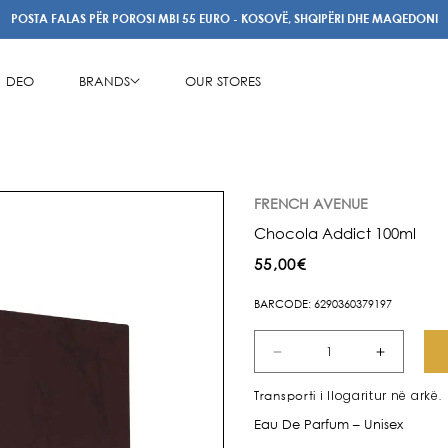
POSTA FALAS PËR POROSI MBI 55 EURO - KOSOVË, SHQIPËRI DHE MAQEDONI
DEO
BRANDS
OUR STORES
FRENCH AVENUE
Chocola Addict 100ml
Çmimi
55,00€
i
BARCODE: 6290360379197
rregullt
Zvogëlo
Rrit
sasinë
sasinë
i llogaritur në arkë.
Transporti
për
për
Eau De Parfum – Unisex
Chocola
Chocol