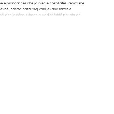
kinë e mandarinës dhe joshjen e çokollatës. Zemra me
sinë, ndërsa baza prej vaniljes dhe mirrës e
bël dhe joshëse. Chocola Addict është për ata që