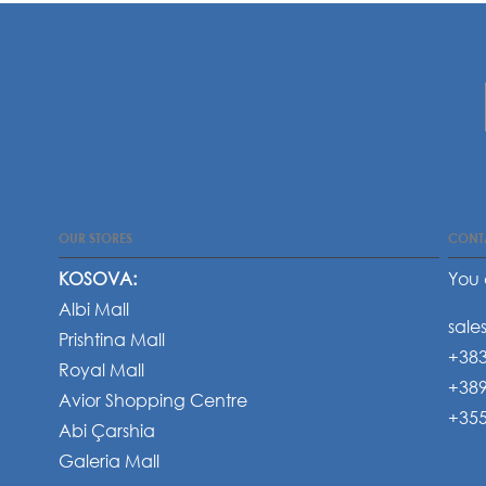
OUR STORES
CONT
KOSOVA:
You 
Albi Mall
sale
Prishtina Mall
+383
Royal Mall
+389
Avior Shopping Centre
+355
Abi Çarshia
Galeria Mall