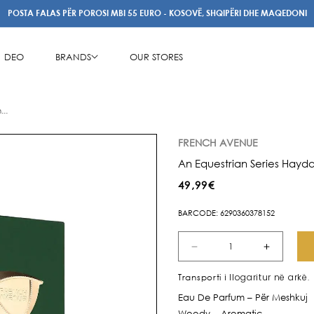
POSTA FALAS PËR POROSI MBI 55 EURO - KOSOVË, SHQIPËRI DHE MAQEDONI
DEO
BRANDS
OUR STORES
..
FRENCH AVENUE
An Equestrian Series Hayd
Çmimi
49,99€
i
BARCODE: 6290360378152
rregullt
Zvogëlo
Rrit
sasinë
sasinë
i llogaritur në arkë.
Transporti
për
për
Eau De Parfum – Për Meshkuj
An
An
Woody – Aromatic