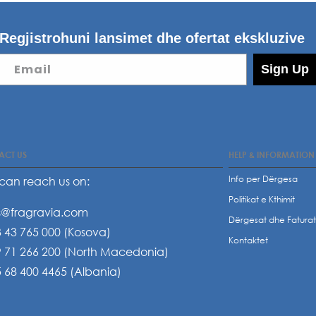
Regjistrohuni lansimet dhe ofertat ekskluzive
Email
Sign Up
ACT US
HELP & INFORMATION
Info per Dërgesa
can reach us on:
Politikat e Kthimit
s@fragravia.com
Dërgesat dhe Fatura
 43 765 000 (Kosova)
Kontaktet
 71 266 200 (North Macedonia)
 68 400 4465 (Albania)