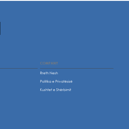
COMPANY
Rreth Nesh
Politika e Privatësisë
t
Kushtet e Shërbimit