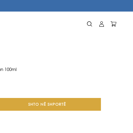
Identifikohu
Karrocë
an 100ml
SHTO NË SHPORTË