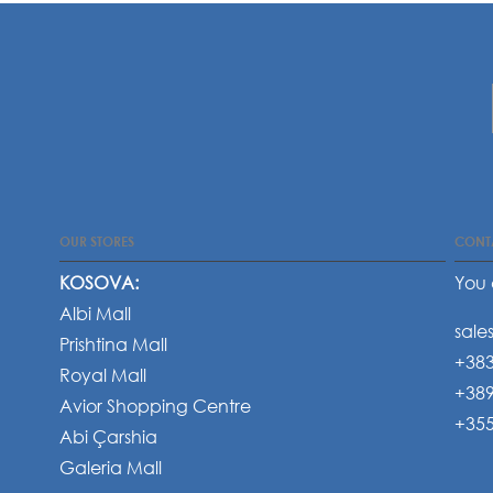
OUR STORES
CONT
KOSOVA:
You 
Albi Mall
sale
Prishtina Mall
+383
Royal Mall
+389
Avior Shopping Centre
+355
Abi Çarshia
Galeria Mall