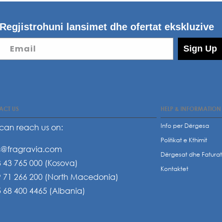
Regjistrohuni lansimet dhe ofertat ekskluzive
Email
Sign Up
ACT US
HELP & INFORMATION
Info per Dërgesa
can reach us on:
Politikat e Kthimit
s@fragravia.com
Dërgesat dhe Fatura
 43 765 000 (Kosova)
Kontaktet
 71 266 200 (North Macedonia)
 68 400 4465 (Albania)