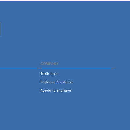
COMPANY
Rreth Nesh
Politika e Privatësisë
t
Kushtet e Shërbimit