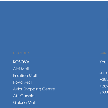
OUR STORES
CONT
KOSOVA:
You 
Albi Mall
sale
Prishtina Mall
+383
Royal Mall
+389
Avior Shopping Centre
+355
Abi Çarshia
Galeria Mall