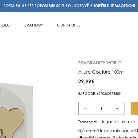
POSTA FALAS PËR POROSI MBI 55 EURO - KOSOVË, SHQIPËRI DHE MAQEDONI
DEO
BRANDS
OUR STORES
FRAGRANCE WORLD
Allure Couture 100ml
Çmimi
29,99€
i
BARCODE: 6290360378589
rregullt
Zvogëlo
Rrit
sasinë
sasinë
i llogaritur në arkë.
Transporti
për
për
Një aromë luksi e rafinuar, që 
Allure
Allure
dhe stilit elegant. Perfekte p