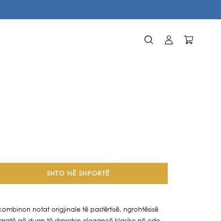
Identifikohu
Karrocë
SHTO NË SHPORTË
kombinon notat origjinale të pastërtisë, ngrohtësisë
ër gratë që duan të shprehin elegancë klasike në çdo