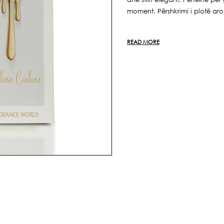
Couture
Coutur
100ml
100ml
moment. Përshkrimi i plotë aro
READ MORE